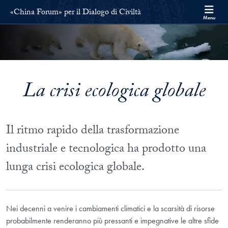
Skip to «China Forum» per il Dialogo di Civiltà Full Site Menu
Skip to main content
«China Forum» per il Dialogo di Civiltà
Menu
La crisi ecologica globale
Il ritmo rapido della trasformazione
industriale e tecnologica ha prodotto una
lunga crisi ecologica globale.
Nei decenni a venire i cambiamenti climatici e la scarsità di risorse
probabilmente renderanno più pressanti e impegnative le altre sfide